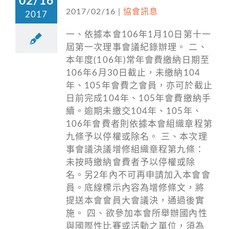
02/16
2017/02/16
|
協會訊息
2017
一、依據本會106年1月10日第十一
屆第一次理事會議紀錄辦理。 二、
本年度(106年)常年會費繳納日期至
106年6月30日截止，未繳納104
年、105年會費之會員，亦可於截止
日前完成104年、105年會費繳納手
續。逾期未繳交104年、105年、
106年會費者則依據本會組織章程第
九條予以停權或除名。 三、本次理
事會議決議增修組織章程第九條：
未按時繳納會費者予以停權或除
名。另2年內不可再申請加入本會會
員。底線標示內容為增修條文，將
提送本會會員大會議決，通過後實
施。 四、欲參加本會所舉辦國內性
與國際性比賽或活動之單位，須為