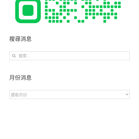
搜尋消息
搜
索
結
果：
月份消息
月
份
消
息