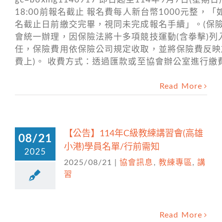
18:00前報名截止 報名費每人新台幣1000元整，「
名截止日前繳交完畢，視同未完成報名手續」。(保
會統一辦理，因保險法將十多項競技運動(含拳擊)列
任，保險費用依保險公司規定收取，並將保險費反映
費上)。 收費方式：透過匯款或至協會辦公室進
Read More
【公告】114年C級教練講習會(高雄
08/21
小港)學員名單/行前需知
2025
2025/08/21
|
協會訊息
,
教練專區
,
講
習
Read More