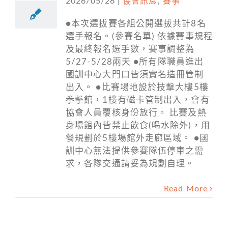
2026/05/26
|
協會訊息
,
賽事
●本次選拔賽各組公開選拔共計8名
選手報名。(參賽名單) 依據賽事規程
及最終報名選手數，賽事調整為
5/27-5/28兩天 ●所有隊職員進出
國訓中心大門口皆須實名造冊管制
出入。 ●比賽場地設於技擊大樓5樓
拳擊館，1樓有磁卡管制出入，會有
協會人員覆核身份放行。 比賽及熱
身場館內皆禁止飲食(喝水除外)，用
餐規劃於5樓場館外走廊區域。 ●國
訓中心無法提供參賽隊伍停車之需
求，各隊交通請妥為規劃自理。
Read More