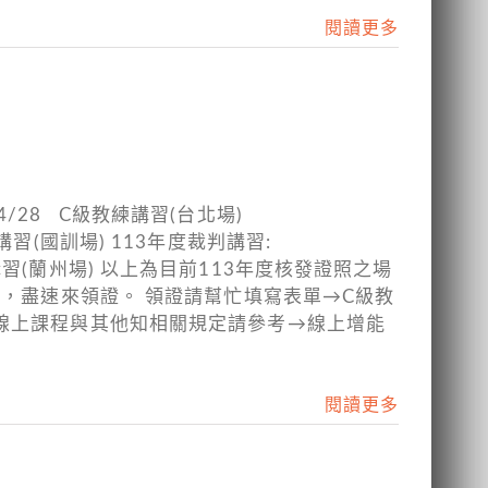
閱讀更多
04/28 C級教練講習(台北場)
級教練講習(國訓場) 113年度裁判講習:
 C級裁判講習(蘭州場) 以上為目前113年度核發證照之場
員，盡速來領證。 領證請幫忙填寫表單→C級教
※線上課程與其他知相關規定請參考→線上增能
閱讀更多