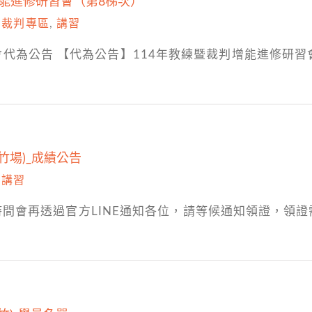
增能進修研習會（第8梯次）
,
裁判專區
,
講習
代為公告 【代為公告】114年教練暨裁判增能進修研習
竹場)_成績公告
,
講習
領證時間會再透過官方LINE通知各位，請等候通知領證，領