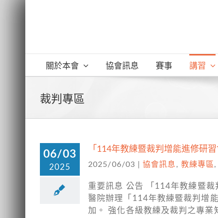
Skip
to
content
關於本會
協會訊息
賽事
講習
裁判專區
「114年教練暨裁判增能進修研習
06/03
2025/06/03
|
協會訊息
,
教練專區
2025
重要訊息 公告 「114年教練暨
醫院辦理「114年教練暨裁判增
加。 強化各級教練及裁判之專