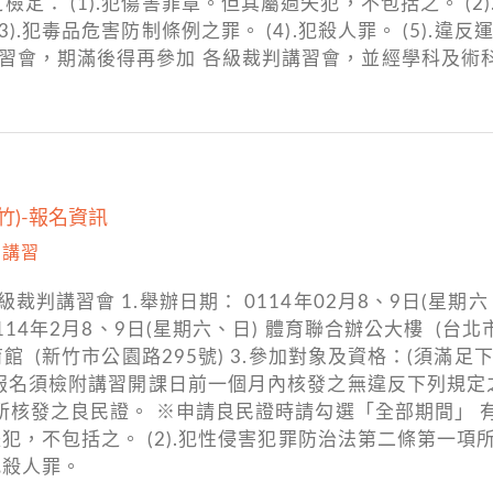
定： (1).犯傷害罪章。但其屬過失犯，不包括之。 (
).犯毒品危害防制條例之罪。 (4).犯殺人罪。 (5).違
習會，期滿後得再參加 各級裁判講習會，並經學科及術
竹)-報名資訊
,
講習
裁判講習會 1.舉辦日期： 0114年02月8、9日(星期六
114年2月8、9日(星期六、日) 體育聯合辦公大樓 (台北市
館 (新竹市公園路295號) 3.參加對象及資格：(須滿足下
)報名須檢附講習開課日前一個月內核發之無違反下列規定之
間內所核發之良民證。 ※申請良民證時請勾選「全部期間」
失犯，不包括之。 (2).犯性侵害犯罪防治法第二條第一項
犯殺人罪。