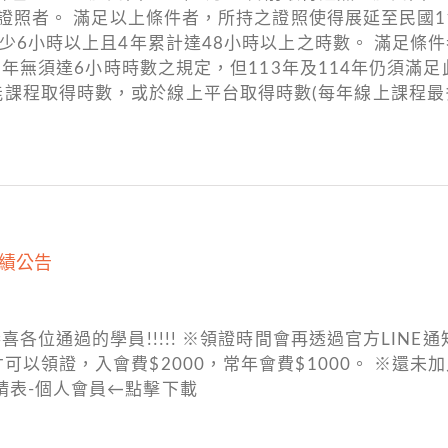
取得證照者。 滿足以上條件者，所持之證照使得展延至民國11
至少6小時以上且4年累計達48小時以上之時數。 滿足條
12年無須達6小時時數之規定，但113年及114年仍須滿
課程取得時數，或於線上平台取得時數(每年線上課程最多
成績公告
喜各位通過的學員!!!!! ※領證時間會再透過官方LINE
可以領證，入會費$2000，常年會費$1000。 ※還
請表-個人會員←點擊下載