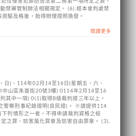
2).犯性侵害犯罪防治法第二條第一項所定之罪、
反運動禁藥管制辦法相關規定。 (6).經本會判處禁
科測驗及格後，始得辦理證照換發。
閱讀更多
、日)、114年02月14至16日(星期五、六、
中山區朱崙街20號3樓) 0114年2月14至16
列其中一項) 0(1)取得B級裁判證三年以上，
警察刑事紀錄證明(良民證)。 ※請提供114
 有下列情形之一者，不得申請裁判資格之檢
所定之罪、妨害風化罪章及妨害自由罪章。 (3).