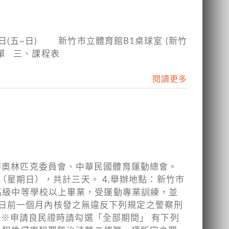
日(五~日) 新竹市立體育館B1桌球室 (新竹
學員名單 三、課程表
閱讀更多
中華奧林匹克委員會、中華民國體育運動總會。
6日（星期日），共計三天。 4.舉辦地點：新竹市
(2).高級中等學校以上畢業，受運動專業訓練，並
課日前一個月內核發之無違反下列規定之警察刑
證。 ※申請良民證時請勾選「全部期間」 有下列