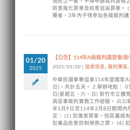
情形之一者，不得申請裁判資格之檢
妨害風化罪章及妨害自由罪章。 (3
賽者，3年內不得參加各級裁判講
【公告】114年A級裁判講習會(新
01/20
2025/01/20
|
協會訊息
,
裁判專區
2025
中華民國拳擊協會114年度國家A級
日)，共計五天。 2.舉辦地點： 0
日(星期五、六、日) 新竹市立體育
具從事裁判實務工作經驗。 0(2
年1月9日至114年2月8日期
定： (1).犯傷害罪章。但其屬過
犯毒品危害防制條例之罪。 (4).