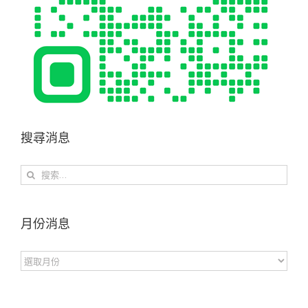
搜尋消息
搜
索
結
果：
月份消息
月
份
消