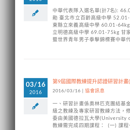
中華代表隊入選名單(計7名): 46.0
勛 臺北市立百齡高級中學 52.01-
東縣立來義高級中學 60.01-64k
立明德高級中學 69.01-75kg
暨世界青年男子拳擊錦標賽中華
第9屆國際教練提升認證研習計畫(I
03/16
2016/03/16
|
協會訊息
2016
一、研習計畫係奧林匹克團結基
級之教練及專家研習教練方法，
委由美國德拉瓦大學(Universit
教練需完成四期課程： (一) 課程