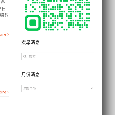
假各
9日
教練教
ore
搜尋消息
搜
索
結
果：
月份消息
月
ore
份
消
息