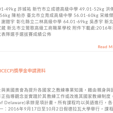
1-49kg 許城祐 新竹市立成德高級中學 49.01-52kg 洪
56kg 陳柏亦 臺北市立育成高級中學 56.01-60kg 宋維傑
g 謝鎧宇 彰化縣立二林高級中學 64.01-69kg 吳彥宇 新
 甘家葳 新北市立鶯歌高級工商職業學校 附件下載處:2016
代表隊選手選拔賽成績公佈
Read M
CECP)獎學金申請資料
金與美國奧會為提升各國家之教練專業知識，藉由親身與
修正指導觀念並實踐於其教練工作或改進其國家教練制度
y of Delaware)承辦是項計畫。所有課程均以英語進行，
一：2016年9月17日至10月2日假德拉瓦大學舉行，課