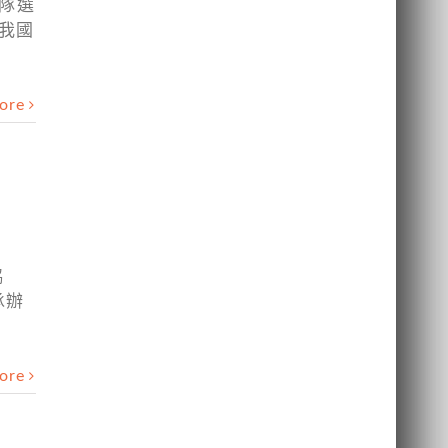
表隊選
為我國
ore
協
承辦
ore