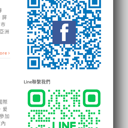
傳
 屏
北市
年亞洲
ore
Line聯繫我們
國際
，爰
各參加
程內