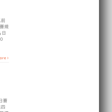
以前
競賽規
名日
0
ore
日賽
進四