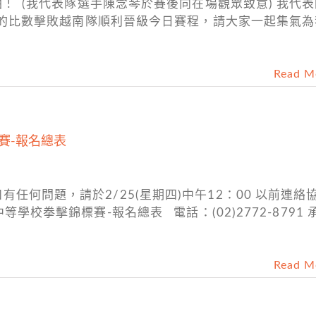
! (我代表隊選手陳念琴於賽後向在場觀眾致意) 我代
:0的比數擊敗越南隊順利晉級今日賽程，請大家一起集氣
Read M
賽-報名總表
任何問題，請於2/25(星期四)中午12：00 以前連絡
學校拳擊錦標賽-報名總表 電話：(02)2772-8791 
Read M