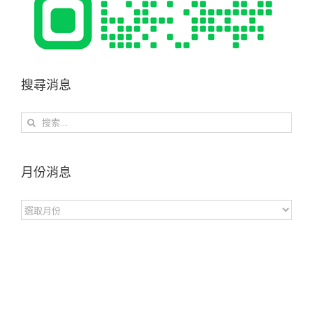
搜尋消息
搜
索
結
果：
月份消息
月
份
消
息