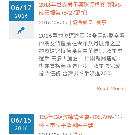
2016年世界男子奧運資格賽 賽程&
06/17
成績報告 (6/27更新)
2016
2016/06/17
|
協會訊息
,
賽事
2016里約奧運將至 請全臺熱愛拳擊
的朋友們繼續在今年八月展開之里
約奧運會持續為我中華健兒-賴主恩
選手 集氣 ! 加油 ! 相關新聞連結：
奧運資格賽四強止步 賴主恩完成
搶票任務 台灣男拳手暌違20年
Read More
105年C級教練講習會-105.7.09-11-
06/15
桃園市立平鎮國民中學
2016