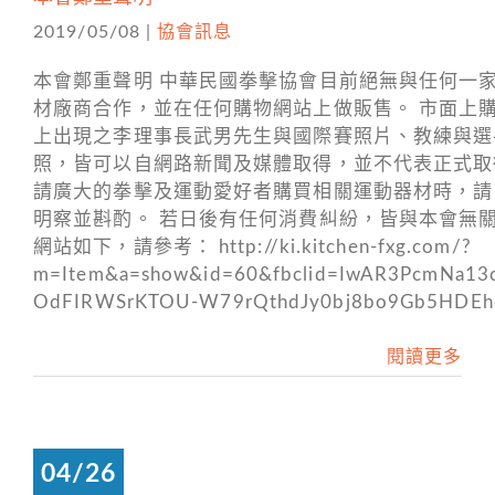
2019/05/08
|
協會訊息
本會鄭重聲明 中華民國拳擊協會目前絕無與任何一
材廠商合作，並在任何購物網站上做販售。 市面上
上出現之李理事長武男先生與國際賽照片、教練與選
照，皆可以自網路新聞及媒體取得，並不代表正式取
請廣大的拳擊及運動愛好者購買相關運動器材時，請
明察並斟酌。 若日後有任何消費糾紛，皆與本會無關
網站如下，請參考： http://ki.kitchen-fxg.com/?
m=Item&a=show&id=60&fbclid=IwAR3PcmNa13
OdFIRWSrKTOU-W79rQthdJy0bj8bo9Gb5HDEh
閱讀更多
04/26