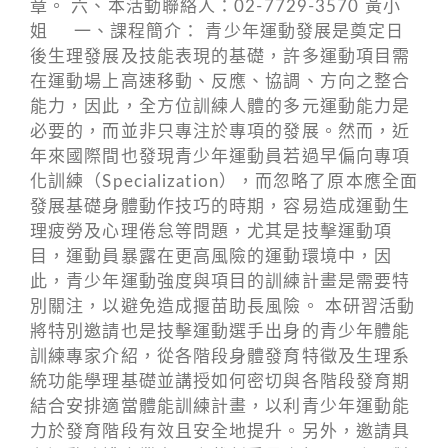
章。 六、本活動聯絡人：02-7729-3570 黃小
姐 一、課程簡介： 青少年運動發展是奠定日
後生理發展及技能表現的基礎，許多運動項目需
在運動場上高速移動、反應、協調、方向之整合
能力，因此，全方位訓練人體的多元運動能力是
必要的，而並非只專注於專項的發展。然而，近
年來國際間也發現青少年運動員若過早偏向專項
化訓練（Specialization），而忽略了原本應全面
發展基礎身體動作技巧的時期，容易造成運動生
理疲勞及心理倦怠等問題，尤其是技擊運動項
目，運動員暴露在更高風險的運動環境中，因
此，青少年運動強度與項目的訓練計畫是需要特
別關注，以避免造成揠苗助長風險。 本研習活動
將特別邀請也是技擊運動選手出身的青少年體能
訓練專家介紹，從各階段身體發育特徵及生理系
統功能學理基礎並講授如何密切與各階段發育期
結合安排適當體能訓練計畫，以利青少年運動能
力於發育階段有效且安全地提升。另外，邀請具