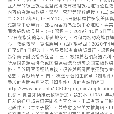
瓦大學的線上課程虛擬實境教育模組課程進行遠程教
內容約為運動教練、醫學、管理等理論講授。 (二) 
二：2019年9月15日至10月5日假科羅拉多泉美國
克訓練中心舉行，課程內容約為運動中心進駐、與美
國家級教練見習。 (三) 課程三：2019年10月5日至
12日在指定的學徒培訓地舉行，課程內容約為進駐
心、教練教學、實際應用。 (四) 課程四：2020年4月
日至5月1日假瑞士．洛桑國際奧會總部舉行，課程
為學術研討及授予證書。 三、 被推薦者須英語流利
所屬國家運動協會或國際運動總會認可之國家級教練
格，且於研習課程結束後，須參與所屬國家運動協會
活動，貢獻所學。 四、 檢送研習招生簡章（如附件
參加計畫問卷調查表（如附件）與計畫課程網頁
http://www.udel.edu/ICECP/program/application
供參。 貴會如擬推薦教練參加，請於本（108）年4
日前函送申請者填答問卷內容文件、申請者英文簡歷
照證件照（含電子檔）、並檢附協會英文推薦函、申