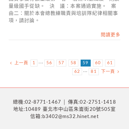
量級國手從缺。 決 議：本案通過實施。 案
由二：關於本會總教練職責與培訓隊紀律相關事
項，請討論。
閱讀更多
上一頁
1
···
56
57
58
59
60
61
62
···
81
下一頁
總機:02-8771-1467 │ 傳真:02-2751-1418
地址:10489 臺北市中山區朱崙街20號505室
信箱:b3402@ms32.hinet.net