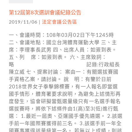
第12屆第8次選訓會議紀錄公告
2019/11/06
|
法定會議公告區
一、會議時間：108年03月02日下午1245時
二、會議地點：國立台灣體育運動大學 三、主
席：李理事長武男 四、出席人員：如簽到表。
五、列 席：如簽到表。 六、主席致詞：
略 記錄:行政組長
陳立威 七、提案討論： 案由一：有關選拔賽國
手資格乙案，請討論。 說 明：有鑒於日前
2018世界女子拳擊錦標賽，有一人報名即當選
國手情形，體育署要求說明，為避免上述情形再
度發生，協會研擬當甄選量級只有一名選手報名
選拔賽時，將依下述條件由1(高)至3(低)進行甄
選： 1.最近一屆奧、亞運國手優先遴選。 2.該選
手前一年國際賽獲得前三名。 3.該選手前一年全
國賽事獲得該量級第一名。 若無以上成績，則該