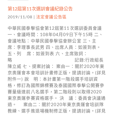
第12屆第11次選訓會議紀錄公告
2019/11/08
|
法定會議公告區
中華民國拳擊協會第12屆第11次選訓委員會議
一、會議時間：108年04月09日下午15時 二、
會議地點：中華民國拳擊協會辦公室 三、主
席：李理事長武男 四、出席人員：如簽到表。
五、列 席：如簽到表 六、主席致詞：
略 記錄:行政組長
陳立威 七、提案討論： 案由一：關於2020年東
京奧運會本會培訓計畫修正版，提請討論。(詳見
附件一) 說 明：本計畫第一階段選手培訓資
格，修訂為國際錦標賽及泰國國際拳擊公開賽參
賽量級達前八名選手，第二階段則以取得2020
東京奧運參賽資格選手。 決 議：委員會決議通
過。 案由二：關於2020年東京奧運會培訓隊
教練、選手進退場機制修正版，提請討論。(詳見