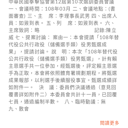
中華民國拳擊協會第12屆第10次選訓委員會議
一、會議時間：108年03月 二、會議地點：(書
面審查) 三、主 席：李理事長武男 四、出席人
員：如簽到表。 五、列 席：如簽到表。 六、
主席致詞：略 記錄:陳立
威 七、提案討論： 案由一：本會提請「108年替
代役公共行政役（儲備選手類）役男甄選成
果」，提請討論。 說 明：本次「108年替代役
公共行政役（儲備選手類）役男甄選」，計有賴
主恩選手共一位參加，經甄選後，評定賴主恩選
手為正取，本會將依照體育署規劃期程，將甄選
成果報部，以利選手後續服役事宜。甄選成績詳
如附件一。 決 議：委員們決議通過（意見回
覆書詳如附件二）本委員會共計十一員，已回覆
七員，通過編制半數。 八、臨時動議：無
九、散會
閱讀更多