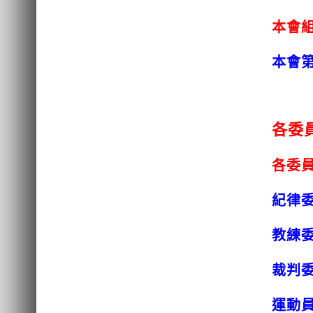
本會
本會
0
各委
各委
紀律
教練
裁判
運動