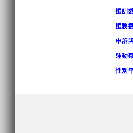
選訓
選務
申訴
運動
性別