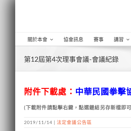
Skip
to
content
關於本會
協會訊息
賽事
講習
第12屆第4次理事會議-會議紀錄
附件下載處：
中華民國拳擊協
(下載附件請點擊右鍵，點選鏈結另存新檔即可
2019/11/14
|
法定會議公告區