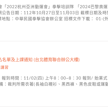
「2022杭州亞洲動運會」拳擊培訓隊 「2024巴黎奧
公告日期：112年10月27日至11月03日 截標日期及時間：1
00 開標地點：中華民國拳擊協會辦公室 招標文件下載： 01-
名名單及上課通知 (台北體育聯合辦公大樓)
,
講習
(日) 報到時間：11/02(四) 上午8：00~8：30 報
裝備：裁判所需衣著(長袖白襯衫、黑西褲、黑色皮鞋或運