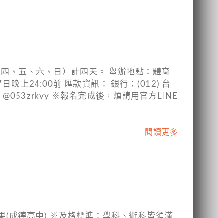
日（四、五、六、日）計四天。 舉辦地點：體育
上24:00前 匯款資訊： 銀行：(012) 台
@053zrkvy ※報名完成後，煩請用官方LINE
閱讀更多
果(成德高中) ※及格標準：學科、術科皆須滿