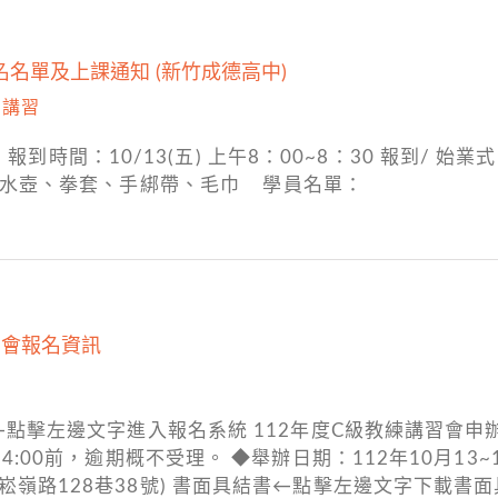
名名單及上課通知 (新竹成德高中)
,
講習
(日) 報到時間：10/13(五) 上午8：00~8：30 報到
備：水壺、拳套、手綁帶、毛巾 學員名單：
習會報名資訊
←點擊左邊文字進入報名系統 112年度C級教練講習會申
24:00前，逾期概不受理。 ◆舉辦日期：112年10月13
崧嶺路128巷38號) 書面具結書←點擊左邊文字下載書