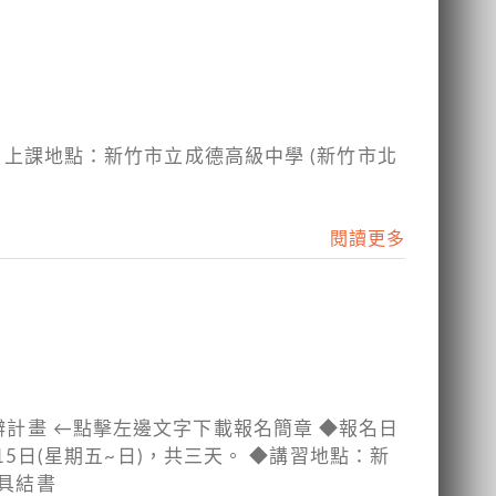
/ 始業式 上課地點：新竹市立成德高級中學 (新竹市北
閱讀更多
辦計畫 ←點擊左邊文字下載報名簡章 ◆報名日
~15日(星期五~日)，共三天。 ◆講習地點：新
面具結書