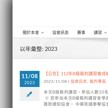
Skip
to
content
關於本會
協會訊息
賽事
講習
以年彙整:
2023
【公告】112年B級裁判講習會成績
11/08
2023/11/08
|
協會訊息
,
裁判專區
2023
本次B級裁判講習，參加人數10
※ 若參加本次B級裁判講習會學員
匯款通知協會。 中華民國拳擊協