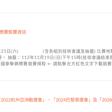
錦標賽競賽資訊
日)至25日(六) (含各組別技術會議及抽籤) 比賽地
4時。 抽籤：112年11月19日(日)下午15時(技術會議結束
全國拳擊錦標賽競賽規程 ← 請點擊左方紅色文字下載競賽
022杭州亞洲動運會」、「2024巴黎奧運會」及「20