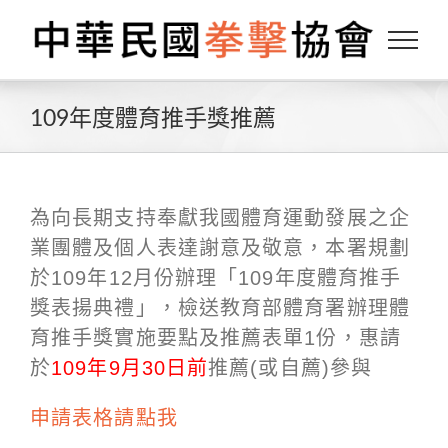
Skip
to
content
109年度體育推手獎推薦
為向長期支持奉獻我國體育運動發展之企
業團體及個人表
達謝意及敬意，本署規劃
於109年12月份辦理「109年度體
育推手
獎表揚典禮」，檢送教育部體育署辦理體
育推手獎
實施要點及推薦表單1份，惠請
於
109年9月30日前
推薦(或
自薦)參與
申請表格請點我