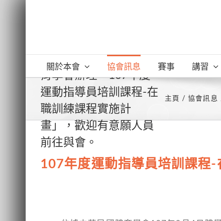
Skip
to
content
體育署委託中華民國體
關於本會
協會訊息
賽事
講習
育學會辦理「107年度
運動指導員培訓課程-在
主頁
協會訊息
職訓練課程實施計
畫」，歡迎有意願人員
前往與會。
107年度運動指導員培訓課程