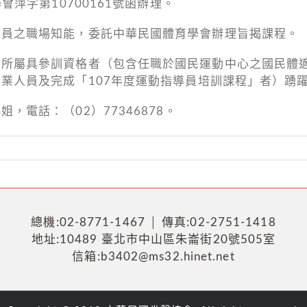
會萍字第10700161號函辦理。
人員之職場知能，委託中華民國體育學會辦理旨揭課程。
勵所屬具參訓資格者（包含任職於國民運動中心之國民體
業人員及完成「107年度運動指導員培訓課程」者）踴
電話：（02）77346878。
總機:02-8771-1467 │ 傳真:02-2751-1418
地址:10489 臺北市中山區朱崙街20號505室
信箱:b3402@ms32.hinet.net