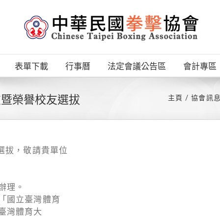
表單下載
行事曆
法定會議公告區
會計專區
友暨榮譽校友選拔
主頁
協會訊
選拔，敬請貴單位
辦理。
「國立臺灣體育
臺灣體育大