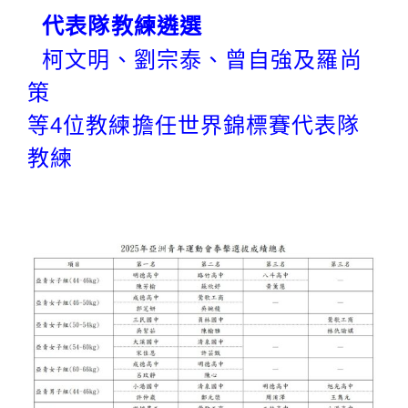
代表隊教練遴選
柯文明、劉宗泰、曾自強及羅尚
策
等4位教練擔任世界錦標賽代表隊
教練