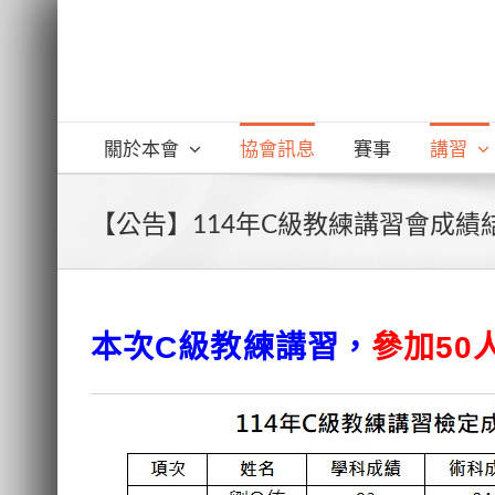
Skip
to
content
關於本會
協會訊息
賽事
講習
【公告】114年C級教練講習會成績結
本次C級教練講習，
參加50