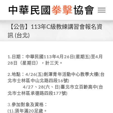
Skip
to
content
【公告】113年C級教練講習會報名資
訊 (台北)
1.日期：中華民國
113
年4月26日
(
星期五
)
至4月
28日（星期日），計三天。
2.地點：4/26(五)劍潭青年活動中心教學大樓(台
北市士林區中山北路四段16號)
4/27、28(六、日)臺北市立百齡高中(台
北市士林區承德路四段177號)
3.
參加對象及
資格：
(1).須年滿20足歲。