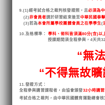
9.
(1)經考試合格之裁判核發證照，且
必須為
(2)
非會員者
請於研習結束後至
中華民國拳
(3)若為
本會所屬學校團體會員之在學學生
(
10.
及格標準：
學科、術科皆須滿80分(含)以
授課期間須全程參與，4天共32
“無
“不得無故曠
11.發證方式：
全程參與講習課程者，由協會頒發
32小時講
考試合格之裁判，由中華民國體育運動總會核