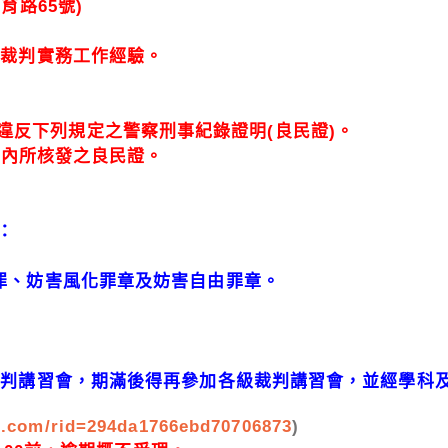
育路65號)
事裁判實務工作經驗
。
違反下列規定之警察刑事紀錄證明(良民證)。
期間內所核發之良民證。
：
之罪、妨害風化罪章及妨害自由罪章。
級裁判講習會，期滿後得再參加各級裁判講習會，並經學
s.com/rid=294da1766ebd70706873
)