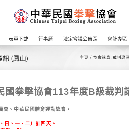
表單下載
行事曆
法定會議公告區
會計專區
訊 (鳳山)
主頁
協會訊息
裁判專
民國拳擊協會
113
年度B級裁判
委員會、中華民國體育運動總會。
（六、日、一、二）計四天。