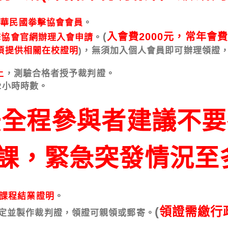
中華民國拳擊協會會員
。
(
入會費2000元，常年會費
擊協會官網辦理入會申請
。
須提供相關在校證明
)，
無須加入個人會員即可辦理領證
上
，測驗合格者授予裁判證。
小時時數。
法全程參與者建議不要
課，緊急突發情況至
習課程結業證明
。
(
領證需繳行政
定並製作裁判證，
領證可親領或郵寄。