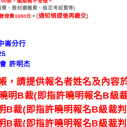
4:00前，逾期概不受理。
餐費、教材講義費、檢定考試費等)
(
通知領證後再繳交
)
管理費1000元
。
邦中崙分行
5
 許明杰
帳，請提供報名者姓名及內容
許曉明B裁(即指許曉明報名B級裁
明B裁(即指許曉明報名B級裁判
明B裁(即指許曉明報名B級裁判