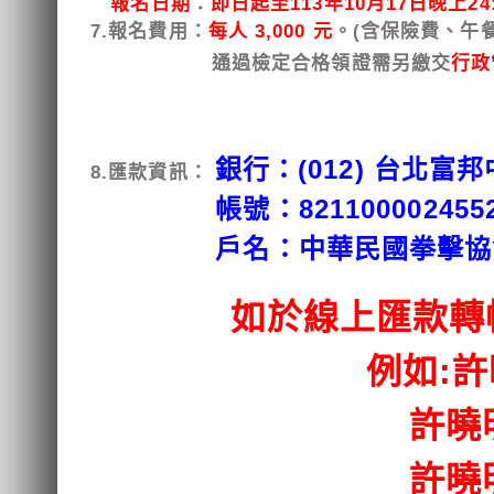
報名日期
：
即日起至113年10月17日晚上2
7.報名費用：
每人 3,000 元
。(含保險費、午
通過檢定合格領證需另繳交
行政
銀行：(012) 台北富
8.匯款資訊：
帳號：8211000024552
戶名：中華民國拳擊協會
如於線上匯款轉
例如:
許曉
許曉