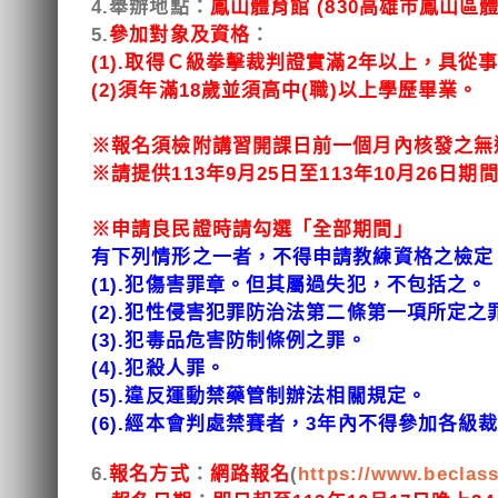
4.
舉辦地點：
鳳山體育館 (830高雄市鳳山區體
5.
參加對象及資格
：
(1).
取得Ｃ級拳擊裁判證實滿2年以上，具從
(2)須年滿18歲並須高中(職)以上學歷畢業。
※報名須檢附講習開課日前一個月內核發之無
※
請提供113年9月25日至113年10月26日
※申請良民證時請勾選「全部期間」
有下列情形之一者，不得申請教練資格之檢定
(1).犯傷害罪章。但其屬過失犯，不包括之。
(2).犯性侵害犯罪防治法第二條第一項所定
(3).犯毒品危害防制條例之罪。
(4).犯殺人罪。
(5).違反運動禁藥管制辦法相關規定。
(6).經本會判處禁賽者，3年內不得參加各
6.
報名方式
：
網路報名
(
https://www.beclas