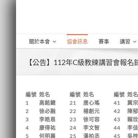
Skip
to
content
關於本會
協會訊息
賽事
講習
【公告】112年C級教練講習會報名
編號
姓名
編號
姓名
編號
姓
1
高銘鍵
21
唐心瑤
41
冀
2
徐必融
22
楊創元
42
陳
3
李皓恩
23
徐可容
43
賴
4
康得祐
24
李文智
44
李
5
何明襄
25
潘柏丞
45
吳