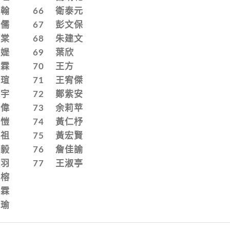
長翰
66
衛泰元
志儒
67
彭文保
吉棠
68
朱建文
采媞
69
葉欣
承霖
70
王方
怡瑄
71
王宥傑
建宇
72
鄭紫安
介偉
73
余莉苹
家愷
74
黃仁杼
彥祖
75
黃宏賢
尚毅
76
詹佳諭
庠羽
77
王淑亭
柏榕
威霖
鎧瑜