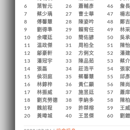
6
葉智元
26
蕭輔彥
46
詹
7
蔡少瑀
27
曹士華
47
楊
8
傅馨慧
28
陳姿吟
48
鄭
9
劉得準
29
賴宥任
49
林
10
余曜廷
30
簡佑諺
50
吳
11
温政傑
31
周柏全
51
陳
12
鄔豪軒
32
方俐文
52
潘
13
潘冠宇
33
陳品茹
53
蔡
14
張磊
34
莊浩平
54
張
15
侯羽庭
35
蔡馨慧
55
邱
16
林錞梓
36
黃仁顯
56
陳
17
林振威
37
施昱廷
57
蕭
18
劉克勞德
38
李納多
58
陳
19
魏前程
39
許桀榕
59
王
20
黃暐城
40
王昱傑
60
劉