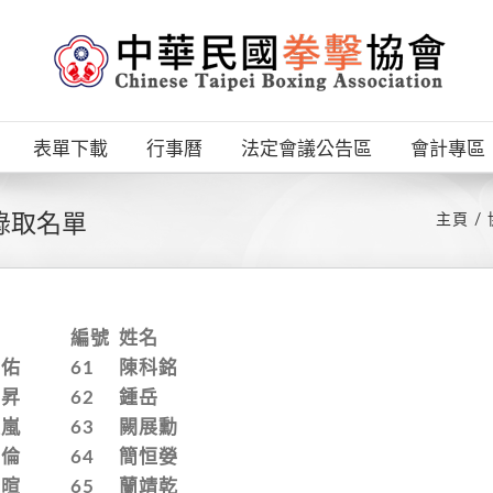
表單下載
行事曆
法定會議公告區
會計專區
錄取名單
主頁
名
編號
姓名
宗佑
61
陳科銘
郁昇
62
鍾岳
玟嵐
63
闕展勳
佳倫
64
簡恒嫈
梓暄
65
蘭靖乾