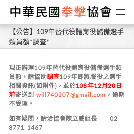
Skip
to
content
【公告】109年替代役體育役儲備選手
類員額*調查*
現正辦理109年替代役體育役儲備選手類
員額，請協助
調查
109年即將服役之選手
相關資訊(如附件)，並於
108年12月20日
前
寄送到
will740207@gmail.com
，逾期
不受理。
如有疑問，請洽協會陳立威組長 02-
8771-1467